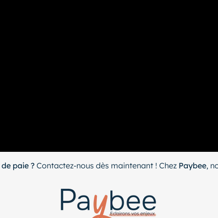
 de paie ?
Contactez-nous dès maintenant ! Chez
Paybee
, n