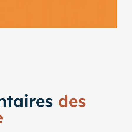
ntaires
des
e