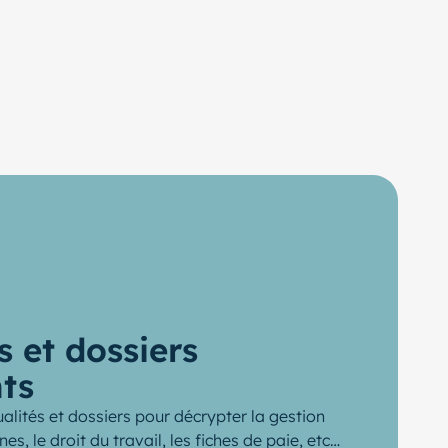
s et dossiers
ts
alités et dossiers pour décrypter la gestion
s, le droit du travail, les fiches de paie, etc…