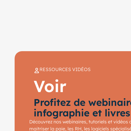
RESSOURCES VIDÉOS
Voir
Profitez de webinair
infographie et livre
Découvrez nos webinaires, tutoriels et vidéos 
maitriser la paie, les RH, les logiciels spécial