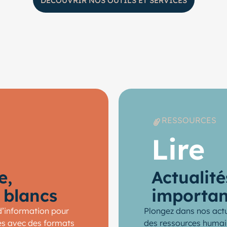
DÉCOUVRIR NOS OUTILS ET SERVICES
RESSOURCES
Lire
e,
Actualité
s blancs
importan
d’information pour
Plongez dans nos actu
isés avec des formats
des ressources humaine