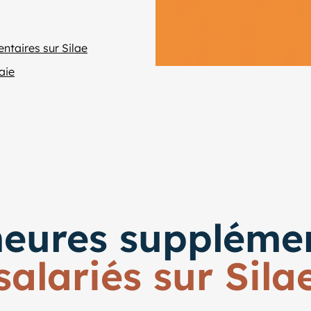
entaires sur Silae
aie
 heures suppléme
salariés sur Sila