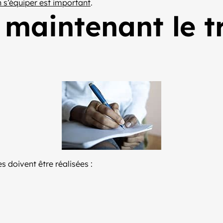
n s’équiper est important
.
aintenant le tr
s doivent être réalisées :