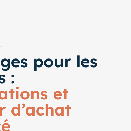
es
ges pour les
s :
ations et
r d’achat
cé