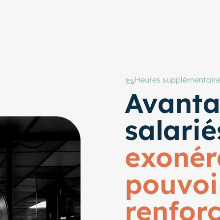
Heures supplémentair
Avanta
salarié
exonér
pouvoi
renfor