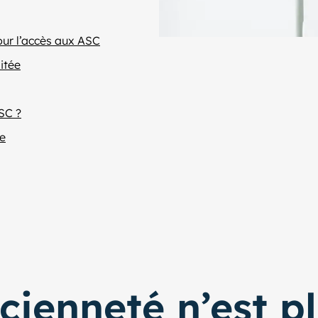
pour l’accès aux ASC
itée
SC ?
ie
ncienneté n’est p