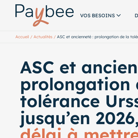
VOS BESOINS
D
Accueil
/
Actualités
/
ASC et ancienneté : prolongation de la tol
ASC et ancien
prolongation 
tolérance Urs
jusqu’en 2026
délai à mettr