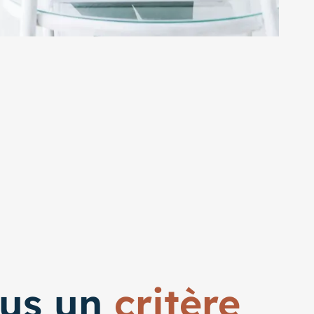
lus un
critère