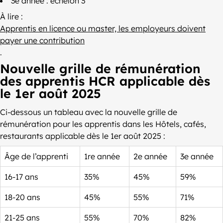
3e année : échelon 3
À lire :
Apprentis en licence ou master, les employeurs doivent
payer une contribution
.
Nouvelle grille de rémunération
des apprentis HCR applicable dès
le 1er août 2025
Ci-dessous un tableau avec la nouvelle grille de
rémunération pour les apprentis dans les Hôtels, cafés,
restaurants applicable dès le 1er août 2025 :
Âge de l’apprenti
1re année
2e année
3e année
16-17 ans
35%
45%
59%
18-20 ans
45%
55%
71%
21-25 ans
55%
70%
82%